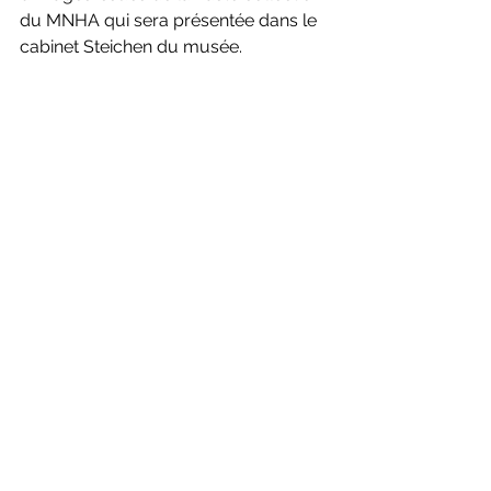
du MNHA qui sera présentée dans le 
cabinet Steichen du musée.
MNHA continues a nice tradition on 
photography (and not only ...) projects. 
Excellent work from both artists!
Events in Luxembourg