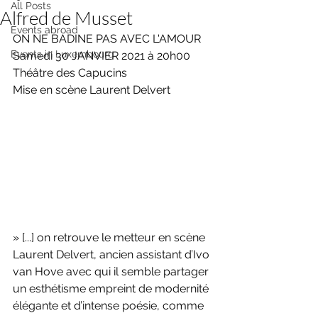
All Posts
Alfred de Musset
Events abroad
ON NE BADINE PAS AVEC L'AMOUR
Events in Luxembourg
Samedi 30 JANVIER 2021 à 20h00
Théâtre des Capucins
Mise en scène Laurent Delvert
» [...] on retrouve le metteur en scène 
Laurent Delvert, ancien assistant d’Ivo 
van Hove avec qui il semble partager 
un esthétisme empreint de modernité 
élégante et d’intense poésie, comme 